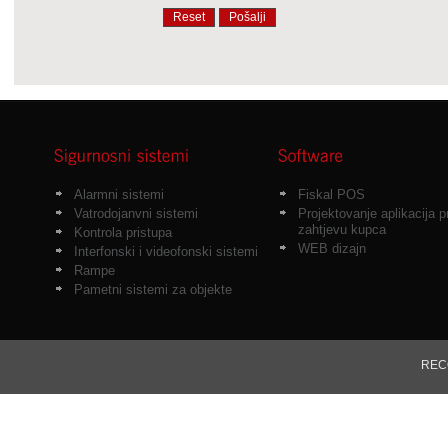
Alarmni sistemi
Fiskal POS
Vatrodojanvni sistemi
Projektovanje aplikacija 
zahtjevu kupca
Kontrola pristupa
WEB dizajn
Interfonski i videofonski sistemi
Rampe
Pametni sistemi za objekte
RECO