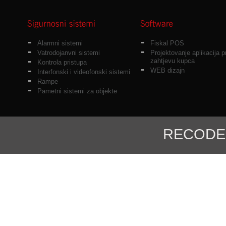
Alarmni sistemi
Fiskal POS
Vatrodojanvni sistemi
Projektovanje aplikacija 
zahtjevu kupca
Kontrola pristupa
WEB dizajn
Interfonski i videofonski sistemi
Rampe
Pametni sistemi za objekte
RECODE d