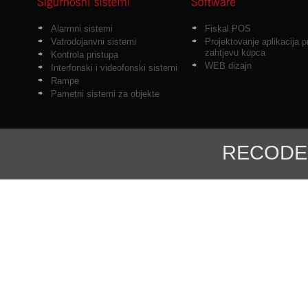
Alarmni sistemi
Fiskal POS
Vatrodojanvni sistemi
Projektovanje aplikacija 
zahtjevu kupca
Kontrola pristupa
WEB dizajn
Interfonski i videofonski sistemi
Rampe
Pametni sistemi za objekte
RECODE d